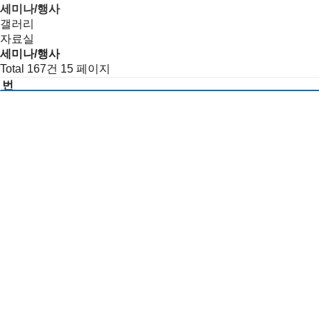
세미나/행사
갤러리
자료실
세미나/행사
Total 167건
15 페이지
번
호
Entrepreneurial vs. managerial innovation models in the era 
세
27
17:00~18:00
39동 327호
Prof. Christina Marullo / Polit
미
2024-10-04
나/
통계학습 및 계산금융 연구실 최근 연구동향 소개: In-distribution Public D
행
26
11:00~12:00
39동 327호
박진성, 최유진, 박성완 박사
사
2024-10-04
목
Geopolitics and Competition in the Global Semiconductor In
록
25
327호
Prof. Wong Chan-Yuan / National Tsing Hua Univer
2024-10-04
Multi-Objective Combinatorial Optimization Problem using
24
College
2024-10-02
Quantum Neural Network Tuning and Performance Evaluatio
23
Yale University
2024-10-02