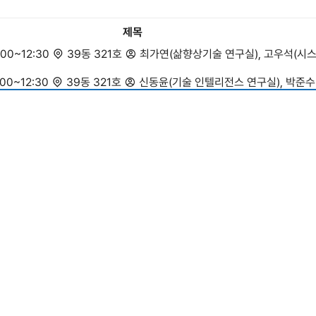
제목
:00~12:30
39동 321호
최가연(삶향상기술 연구실), 고우석(시스
:00~12:30
39동 321호
신동윤(기술 인텔리전스 연구실), 박준
:00~12:30
39동 321호
신지연(휴먼인터페이스시스템 연구실), 이
1.15(목) 10:30~11:30
ZOOM
Chaiwoo Lee (이채우), Researc
nnovation Ecosystems, Emerging Technologies, and Trust Shape
 University of Naples Federico II
2026.01.12.(월) 15:00~16:00
39동 321호
Zhongzhen Yang, 
:00~12:30
39동 321호
김현서(서비스혁신 연구실), 김성은(공급
0:30~11:30
39동 321호
Inki Kim (김인기), Assistant Research 