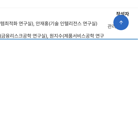
작성자
템최적화 연구실), 안재홍(기술 인텔리전스 연구실)
관리자
수(금융리스크공학 연구실), 원지수(제품서비스공학 연구
관리자
준희(경제성분석 연구실), 신건우(통계학습 및 계산금
관리자
h Scientist / MIT AgeLab
관리자
 Organizations
2026.01.12.(월) 16:00~17:00
관리자
Professor / Ningbo University
관리자
망관리 연구실), 김혜진(정보경영 연구실)
관리자
Professor / University of Illinois Urbana-
관리자