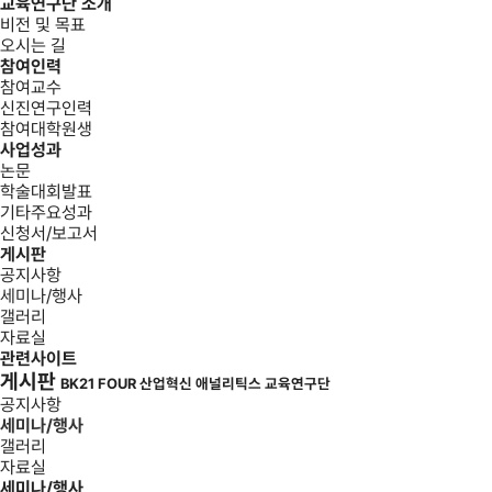
교육연구단 소개
비전 및 목표
오시는 길
참여인력
참여교수
신진연구인력
참여대학원생
사업성과
논문
학술대회발표
기타주요성과
신청서/보고서
게시판
공지사항
세미나/행사
갤러리
자료실
관련사이트
게시판
BK21 FOUR 산업혁신 애널리틱스 교육연구단
공지사항
세미나/행사
갤러리
자료실
세미나/행사