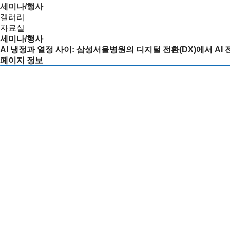
세미나/행사
갤러리
자료실
세미나/행사
AI 냉정과 열정 사이: 삼성서울병원의 디지털 전환(DX)에서 AI 
페이지 정보
관리자
26-04-20 12:54
본문
일시
2026.04.22.(수) 11:00~12:00
장소
39동 327호
발표자
차원철, 부교수 / 성균관대학교